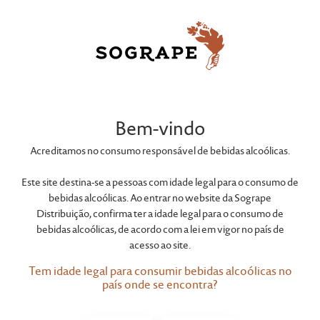
LAN
A Mano
Bem-vindo
Acreditamos no consumo responsável de bebidas alcoólicas.
LAN é a Rioja em três letras. Fundada em 1972, o
Este site destina-se a pessoas com idade legal para o consumo de
seu nome remete para as iniciais das 3 províncias
bebidas alcoólicas. Ao entrar no website da Sogrape
que pertencem à Denominação de Origem Rioja:
Distribuição, confirma ter a idade legal para o consumo de
Logroño, Álava e Navarra. Produtor consistente
bebidas alcoólicas, de acordo com a lei em vigor no país de
de Riojas fenomenais, de estilos tradicionais e
acesso ao site.
modernos, as Bodegas LAN merecem este tributo
Tem idade legal para consumir bebidas alcoólicas no
devido à sua forte atenção ao detalhe, ao foco
país onde se encontra?
permanente na qualidade da sua matéria-prima e à
gestão competente de um complexo sistema de