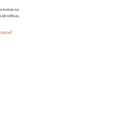
a
o entrar no
 alcoólicas,
ontra?