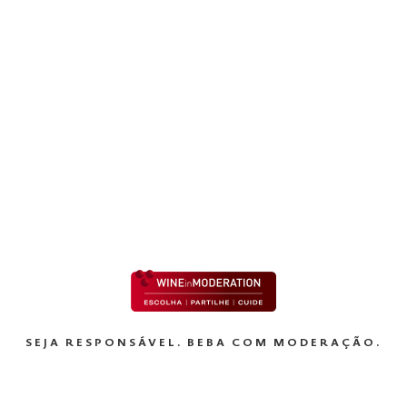
es
s para melhoria da sua experiência como utilizador. Adicionalm
eiros para efeitos publicitários e analíticos. Para mais informaç
olhe e utiliza cookies, consulte a nossa
Política de Cookies
través de “Aceitar Todas” ou configurar as suas preferências po
EXPLORAR
kies.
SEJA RESPONSÁVEL. BEBA COM MODERAÇÃO.
Preferências
Estatísticas
Marke