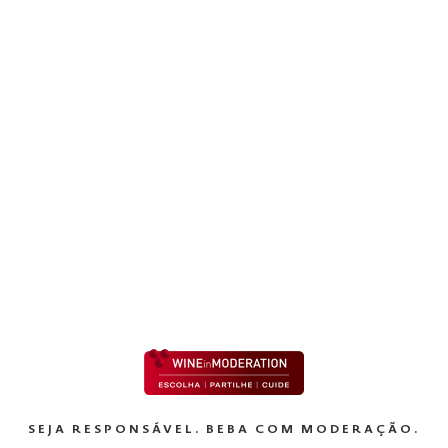
es
s para melhoria da sua experiência como utilizador. Adicionalm
eiros para efeitos publicitários e analíticos. Para mais informaç
olhe e utiliza cookies, consulte a nossa
Política de Cookies
través de “Aceitar Todas” ou configurar as suas preferências po
EXPLORAR
kies.
SEJA RESPONSÁVEL. BEBA COM MODERAÇÃO.