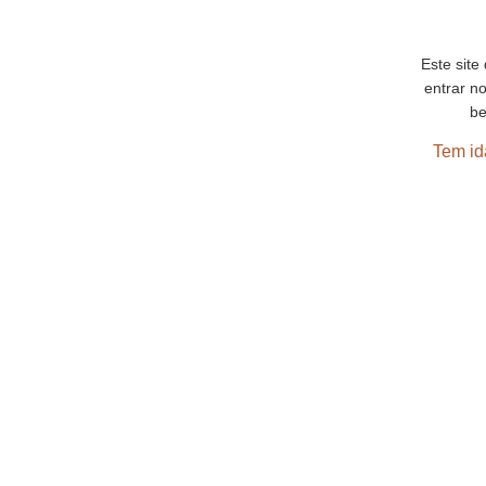
Este site
entrar n
be
Tem id