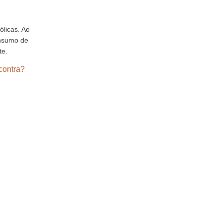
ólicas. Ao
onsumo de
te.
contra?