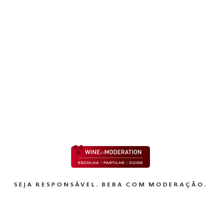
es
s para melhoria da sua experiência como utilizador. Adicionalm
eiros para efeitos publicitários e analíticos. Para mais informaç
olhe e utiliza cookies, consulte a nossa
Política de Cookies
través de “Aceitar Todas” ou configurar as suas preferências po
EXPLORAR
kies.
SEJA RESPONSÁVEL. BEBA COM MODERAÇÃO.
Preferências
Estatísticas
Marke