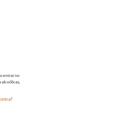
o entrar no
 alcoólicas,
ontra?