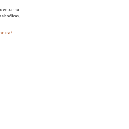
o entrar no
 alcoólicas,
ontra?