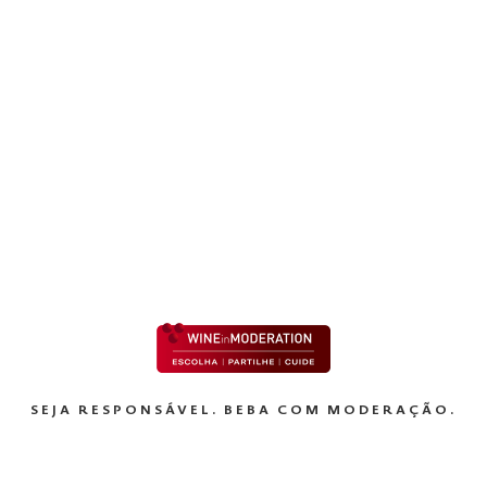
es
s para melhoria da sua experiência como utilizador. Adicionalm
eiros para efeitos publicitários e analíticos. Para mais informaç
olhe e utiliza cookies, consulte a nossa
Política de Cookies
través de “Aceitar Todas” ou configurar as suas preferências po
EXPLORAR
kies.
SEJA RESPONSÁVEL. BEBA COM MODERAÇÃO.
Preferências
Estatísticas
Marke