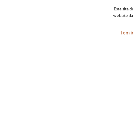
M
Este site 
website da 
Tem i