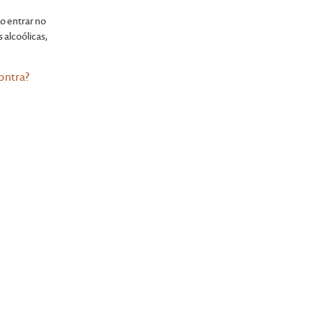
is
o entrar no
 alcoólicas,
ontra?