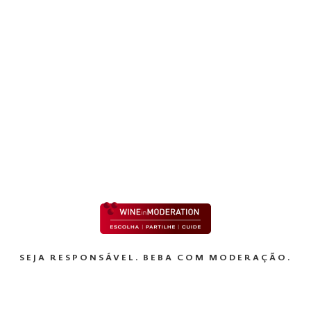
es
s para melhoria da sua experiência como utilizador. Adicionalm
eiros para efeitos publicitários e analíticos. Para mais informaç
olhe e utiliza cookies, consulte a nossa
Política de Cookies
través de “Aceitar Todas” ou configurar as suas preferências po
EXPLORAR
kies.
SEJA RESPONSÁVEL. BEBA COM MODERAÇÃO.
Preferências
Estatísticas
Marke