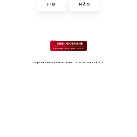
potenciando a pureza e a simplicidade de cada
SIM
NÃO
vinho mono-varietal.
SEJA RESPONSÁVEL. BEBA COM MODERAÇÃO.