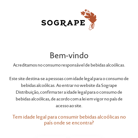
CHATEAU LOS BOLDOS
Tradition
Bem-vindo
Reserve
Acreditamos no consumo responsável de bebidas alcoólicas.
Sauvignon Blanc
Este site destina-se a pessoas com idade legal para o consumo de
bebidas alcoólicas. Ao entrar no website da Sogrape
Distribuição, confirma ter a idade legal para o consumo de
bebidas alcoólicas, de acordo com a lei em vigor no país de
Tradicion é a gama de vinhos Premium do Novo
acesso ao site.
Mundo de Los Boldos, Chile. Nesta linha
Tem idade legal para consumir bebidas alcoólicas no
procuramos que as uvas traduzam de forma
país onde se encontra?
inequívoca e inovadora o que de melhor e único
existe em cada um dos vales chilenos,