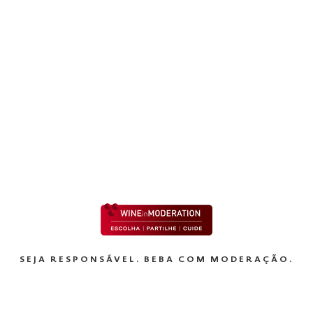
es
s para melhoria da sua experiência como utilizador. Adicionalm
eiros para efeitos publicitários e analíticos. Para mais informaç
olhe e utiliza cookies, consulte a nossa
Política de Cookies
través de “Aceitar Todas” ou configurar as suas preferências po
EXPLORAR
kies.
SEJA RESPONSÁVEL. BEBA COM MODERAÇÃO.
Preferências
Estatísticas
Marke