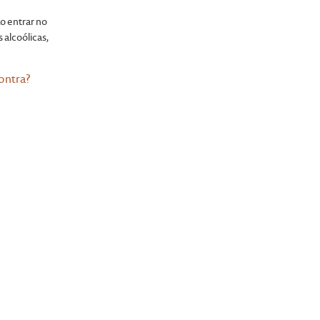
o entrar no
 alcoólicas,
ontra?